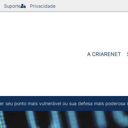
Suporte
Privacidade
A CRIARENET
r seu ponto mais vulnerável ou sua defesa mais poderosa 